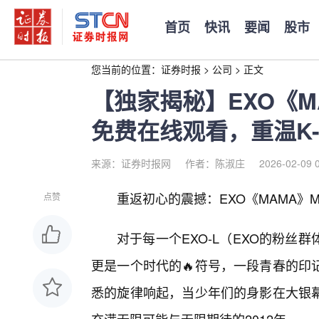
首页
快讯
要闻
股市
您当前的位置：
证券时报
>
公司
>
正文
【独家揭秘】EXO《M
免费在线观看，重温K-
来源：证券时报网
作者：陈淑庄
2026-02-09 
重返初心的震撼：EXO《MAMA》
点赞
对于每一个EXO-L（EXO的粉丝
更是一个时代的🔥符号，一段青春的印
悉的旋律响起，当少年们的身影在大银